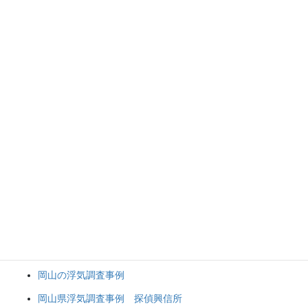
岡山県内の探偵興信所 選び方
岡山 浮気不倫カウンセリング
浮気 不倫カウンセリング お客様のお声
浮気・不倫調査 お問い合わせから調査まで
浮気調査の準備 岡山 倉敷 津山
浮気調査・不倫調査後のアフターケア 岡山倉敷津山
夫の浮気調査 夫の浮気 岡山 倉敷 津山【岡山県】
妻の浮気調査 妻の浮気 岡山 倉敷 津山【岡山県】
浮気の解決方法 不倫の解決方法
岡山 浮気 不倫 裁判資料の証拠収集
浮気の対応方法 不倫の対処法
浮気調査を成功させる方法 岡山 探偵 興信所
岡山の浮気調査事例
岡山県浮気調査事例 探偵興信所