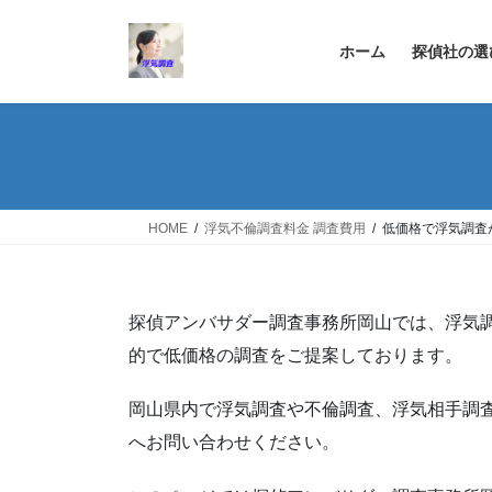
コ
ナ
ン
ビ
ホーム
探偵社の選
テ
ゲ
ン
ー
ツ
シ
へ
ョ
ス
ン
キ
に
ッ
移
HOME
浮気不倫調査料金 調査費用
低価格で浮気調査
プ
動
探偵アンバサダー調査事務所岡山では、浮気
的で低価格の調査をご提案しております。
岡山県内で浮気調査や不倫調査、浮気相手調
へお問い合わせください。