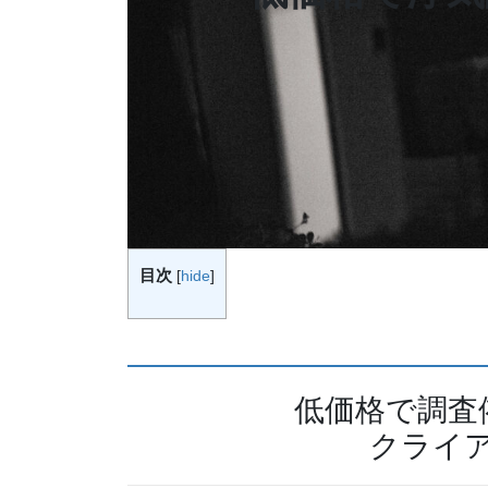
目次
[
hide
]
低価格で調査
クライ