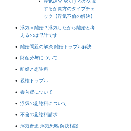
浮気調査 成功するか失敗
するか貴方のタイプチェ
ック【浮気不倫の解決】
浮気＝離婚？浮気したから離婚と考
えるのは早計です
離婚問題の解決 離婚トラブル解決
財産分与について
離婚と慰謝料
親権トラブル
養育費について
浮気の慰謝料について
不倫の慰謝料請求
浮気脅迫 浮気恐喝 解決相談