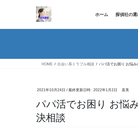
コ
ナ
ン
ビ
ホーム
探偵社の選
テ
ゲ
ン
ー
ツ
シ
へ
ョ
ス
ン
キ
に
ッ
移
HOME
出会い系トラブル相談
パパ活でお困り お悩み
プ
動
2021年10月24日
/ 最終更新日時 :
2022年1月2日
直美
パパ活でお困り お悩
決相談