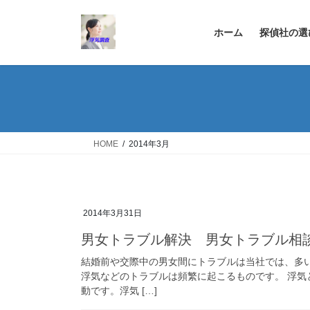
コ
ナ
ン
ビ
ホーム
探偵社の選
テ
ゲ
ン
ー
ツ
シ
へ
ョ
ス
ン
キ
に
ッ
移
HOME
2014年3月
プ
動
2014年3月31日
男女トラブル解決 男女トラブル相
結婚前や交際中の男女間にトラブルは当社では、多
浮気などのトラブルは頻繁に起こるものです。 浮
動です。浮気 […]