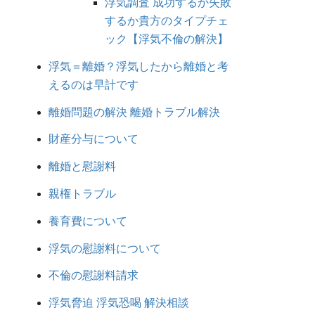
浮気調査 成功するか失敗
するか貴方のタイプチェ
ック【浮気不倫の解決】
浮気＝離婚？浮気したから離婚と考
えるのは早計です
離婚問題の解決 離婚トラブル解決
財産分与について
離婚と慰謝料
親権トラブル
養育費について
浮気の慰謝料について
不倫の慰謝料請求
浮気脅迫 浮気恐喝 解決相談