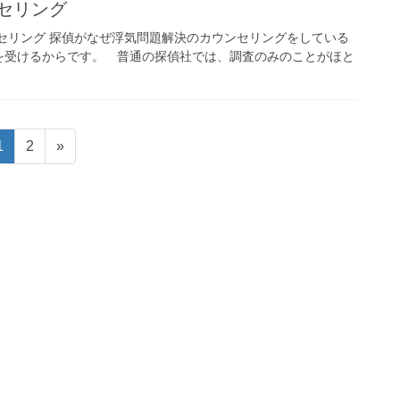
セリング
セリング 探偵がなぜ浮気問題解決のカウンセリングをしている
を受けるからです。 普通の探偵社では、調査のみのことがほと
固
固
1
2
»
定
定
ペ
ペ
ー
ー
ジ
ジ