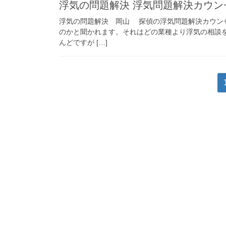
浮気の問題解決 浮気問題解決カウン
浮気の問題解決 岡山 探偵の浮気問題解決カウン
のかと聞かれます。それはどの業種より浮気の相談
んどですが […]
投
稿
の
ペ
ー
ジ
送
り