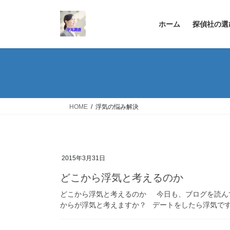
コ
ナ
ン
ビ
ホーム
探偵社の選
テ
ゲ
ン
ー
ツ
シ
へ
ョ
ス
ン
キ
に
ッ
移
HOME
浮気の悩み解決
プ
動
2015年3月31日
どこから浮気と考えるのか
どこから浮気と考えるのか 今日も、ブログを読ん
からが浮気と考えますか？ デートをしたら浮気ですか？ 