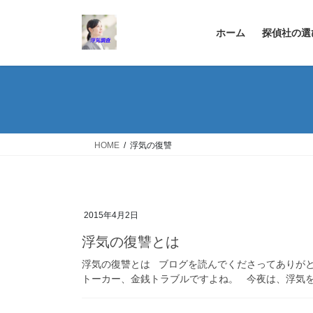
コ
ナ
ン
ビ
ホーム
探偵社の選
テ
ゲ
ン
ー
ツ
シ
へ
ョ
ス
ン
キ
に
ッ
移
HOME
浮気の復讐
プ
動
2015年4月2日
浮気の復讐とは
浮気の復讐とは ブログを読んでくださってありが
トーカー、金銭トラブルですよね。 今夜は、浮気をさ