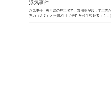
浮気事件
浮気事件 香川県の駐車場で、乗用車が焼けて車内
妻の（２７）と交際相 手で専門学校生容疑者（２１）