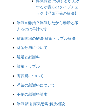
浮気調査 成功するか失敗
するか貴方のタイプチェ
ック【浮気不倫の解決】
浮気＝離婚？浮気したから離婚と考
えるのは早計です
離婚問題の解決 離婚トラブル解決
財産分与について
離婚と慰謝料
親権トラブル
養育費について
浮気の慰謝料について
不倫の慰謝料請求
浮気脅迫 浮気恐喝 解決相談