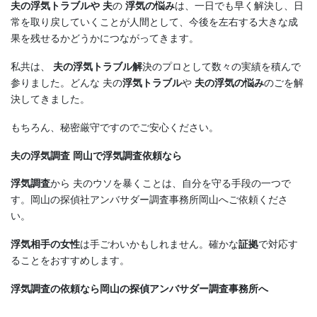
夫の浮気トラブルや 夫
の
浮気の悩み
は、一日でも早く解決し、日
常を取り戻していくことが人間として、今後を左右する大きな成
果を残せるかどうかにつながってきます。
私共は、
夫の浮気トラブル解
決のプロとして数々の実績を積んで
参りました。どんな 夫の
浮気トラブル
や
夫の浮気の悩み
のごを解
決してきました。
もちろん、秘密厳守ですのでご安心ください。
夫の浮気調査 岡山で浮気調査依頼なら
浮気調査
から 夫のウソを暴くことは、自分を守る手段の一つで
す。岡山の探偵社アンバサダー調査事務所岡山へご依頼くださ
い。
浮気相手の女性
は手ごわいかもしれません。確かな
証拠
で対応す
ることをおすすめします。
浮気調査の依頼なら岡山の探偵アンバサダー調査事務所へ