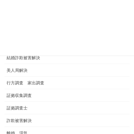
浮気調査
浮気調査依頼
浮気調査料金 金額 費用
男女トラブル
結婚詐欺被害解決
美人局解決
行方調査 家出調査
証拠収集調査
証拠調査士
詐欺被害解決
離婚 浮気