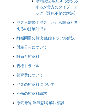
浮気調査 成功するか失敗
するか貴方のタイプチェ
ック【浮気不倫の解決】
浮気＝離婚？浮気したから離婚と考
えるのは早計です
離婚問題の解決 離婚トラブル解決
財産分与について
離婚と慰謝料
親権トラブル
養育費について
浮気の慰謝料について
不倫の慰謝料請求
浮気脅迫 浮気恐喝 解決相談