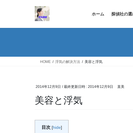
コ
ナ
ン
ビ
ホーム
探偵社の選
テ
ゲ
ン
ー
ツ
シ
へ
ョ
ス
ン
キ
に
ッ
移
HOME
浮気の解決方法
美容と浮気
プ
動
2014年12月9日
/ 最終更新日時 :
2014年12月9日
直美
美容と浮気
目次
[
hide
]