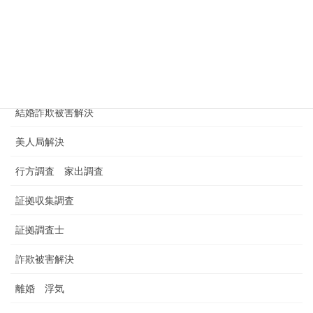
浮気調査依頼
浮気調査料金 金額 費用
男女トラブル
結婚詐欺被害解決
美人局解決
行方調査 家出調査
証拠収集調査
証拠調査士
詐欺被害解決
離婚 浮気