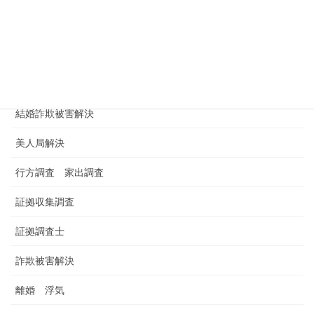
浮気調査依頼
浮気調査料金 金額 費用
男女トラブル
結婚詐欺被害解決
美人局解決
行方調査 家出調査
証拠収集調査
証拠調査士
詐欺被害解決
離婚 浮気