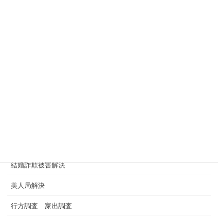
浮気の証拠収集
浮気チェック
浮気トラブル解決
浮気相手に慰謝料請求
浮気調査
浮気調査依頼
浮気調査料金 金額 費用
男女トラブル
結婚詐欺被害解決
美人局解決
行方調査 家出調査