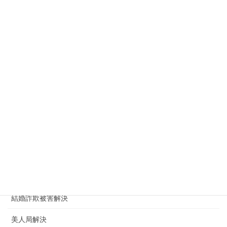
浮気の解決方法
浮気の証拠収集
浮気チェック
浮気トラブル解決
浮気相手に慰謝料請求
浮気調査
浮気調査依頼
浮気調査料金 金額 費用
男女トラブル
結婚詐欺被害解決
美人局解決