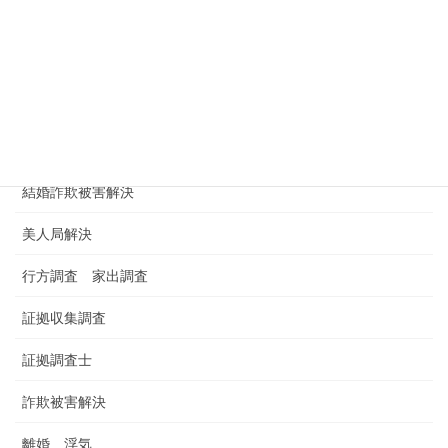
浮気調査
浮気調査依頼
浮気調査料金 金額 費用
男女トラブル
結婚詐欺被害解決
美人局解決
行方調査 家出調査
証拠収集調査
証拠調査士
詐欺被害解決
離婚 浮気