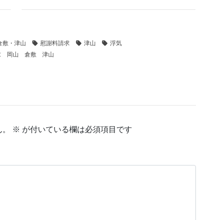
倉敷・津山
慰謝料請求
津山
浮気
求 岡山 倉敷 津山
ん。
※
が付いている欄は必須項目です