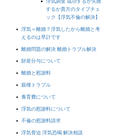
浮気調査 成功するか失敗
するか貴方のタイプチェ
ック【浮気不倫の解決】
浮気＝離婚？浮気したから離婚と考
えるのは早計です
離婚問題の解決 離婚トラブル解決
財産分与について
離婚と慰謝料
親権トラブル
養育費について
浮気の慰謝料について
不倫の慰謝料請求
浮気脅迫 浮気恐喝 解決相談