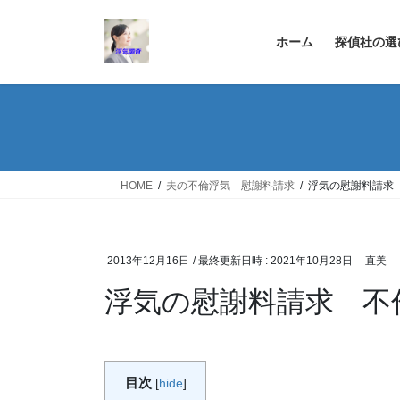
コ
ナ
ン
ビ
ホーム
探偵社の選
テ
ゲ
ン
ー
ツ
シ
へ
ョ
ス
ン
キ
に
ッ
移
HOME
夫の不倫浮気 慰謝料請求
浮気の慰謝料請求
プ
動
2013年12月16日
/ 最終更新日時 :
2021年10月28日
直美
浮気の慰謝料請求 不
目次
[
hide
]