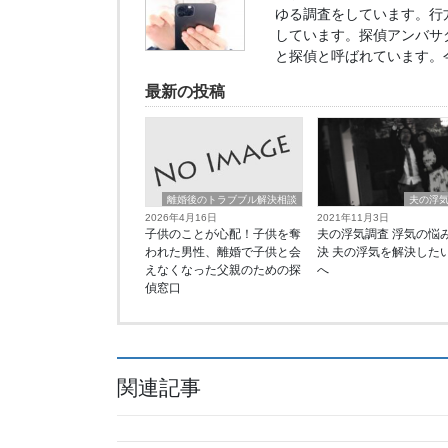
ゆる調査をしています。行
しています。探偵アンバサ
と探偵と呼ばれています。
最新の投稿
離婚後のトラブブル解決相談
夫の浮
2026年4月16日
2021年11月3日
子供のことが心配！子供を奪
夫の浮気調査 浮気の悩
われた男性、離婚で子供と会
決 夫の浮気を解決した
えなくなった父親のための探
へ
偵窓口
関連記事