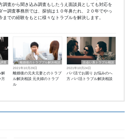
方調査から聞き込み調査もしたうえ面談員としても対応を
ダー調査事務所では、探偵は１０年鼻たれ、２０年でやっ
今までの経験をもとに様々なトラブルを解決します。
気調査
離婚後のトラブブル解決相談
出会い系トラブル相談
2021年10月29日
2021年10月24日
み解
離婚後の元夫元妻とのトラブ
パパ活でお困り お悩みのへ
い方
ル解決相談 元夫婦のトラブ
方 パパ活トラブル解決相談
ル