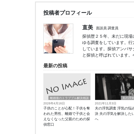
投稿者プロフィール
直美
面談員 調査員
探偵歴２５年、未だに現場
ゆる調査をしています。行
しています。探偵アンバサ
と探偵と呼ばれています。
最新の投稿
離婚後のトラブブル解決相談
夫の浮
2026年4月16日
2021年11月3日
子供のことが心配！子供を奪
夫の浮気調査 浮気の悩
われた男性、離婚で子供と会
決 夫の浮気を解決した
えなくなった父親のための探
へ
偵窓口