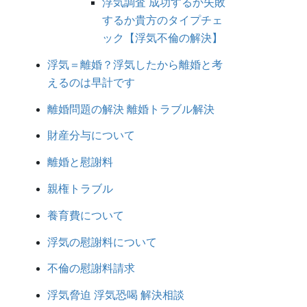
浮気調査 成功するか失敗
するか貴方のタイプチェ
ック【浮気不倫の解決】
浮気＝離婚？浮気したから離婚と考
えるのは早計です
離婚問題の解決 離婚トラブル解決
財産分与について
離婚と慰謝料
親権トラブル
養育費について
浮気の慰謝料について
不倫の慰謝料請求
浮気脅迫 浮気恐喝 解決相談