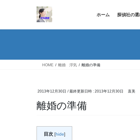
コ
ナ
ン
ビ
ホーム
探偵社の選
テ
ゲ
ン
ー
ツ
シ
へ
ョ
ス
ン
キ
に
ッ
移
HOME
離婚 浮気
離婚の準備
プ
動
2013年12月30日
/ 最終更新日時 :
2013年12月30日
直美
離婚の準備
目次
[
hide
]