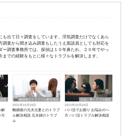
にも出て日々調査をしています。浮気調査だけでなくあら
方調査から聞き込み調査もしたうえ面談員としても対応を
ダー調査事務所では、探偵は１０年鼻たれ、２０年でやっ
今までの経験をもとに様々なトラブルを解決します。
気調査
離婚後のトラブブル解決相談
出会い系トラブル相談
2021年10月29日
2021年10月24日
み解
離婚後の元夫元妻とのトラブ
パパ活でお困り お悩みのへ
い方
ル解決相談 元夫婦のトラブ
方 パパ活トラブル解決相談
ル