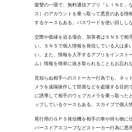
復讐の一環で、無料通信アプリ「ＬＩＮＥ」
ス）のアカウントを乗っ取って悪意のある情
するケースもある。パスワードを使い回しし
交際や復縁を迫る場合、加害者はＳＮＳで相
い。ＳＮＳで個人情報を発信している人は多
い。また、情報を入手するアプリをインスト
ム）情報を簡単に抜き取られることもお忘れ
見知らぬ相手へのストーカー行為でも、ネッ
メラを遠隔操作して部屋などを盗撮する目的
に誘導して相手のウェブカメラを乗っ取った
ップしているケースもある。スカイプで個人
尾行用のＧＰＳ発信機を相手の車や持ち物に
バースドアスコープなどストーカー行為に悪