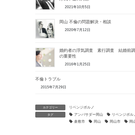
2021年10月5日
岡山 不倫の問題解決・相談
2020年7月12日
婚約者の浮気調査 素行調査 結婚前
の重要性
2016年1月25日
不倫トラブル
2015年7月29日
リベンジポルノ
カテゴリー
アンバサダー岡山
リベンジポル
タグ
倉敷市
岡山
岡山市
岡