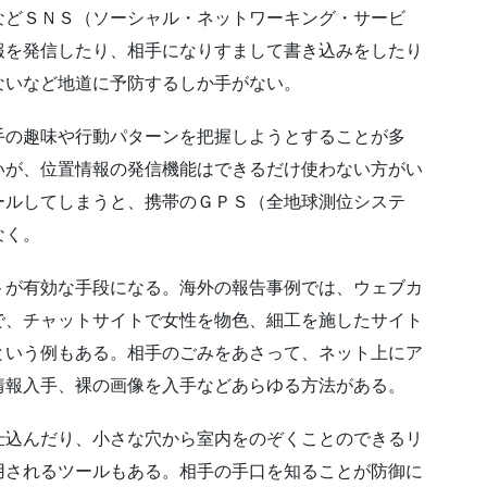
などＳＮＳ（ソーシャル・ネットワーキング・サービ
報を発信したり、相手になりすまして書き込みをしたり
ないなど地道に予防するしか手がない。
手の趣味や行動パターンを把握しようとすることが多
いが、位置情報の発信機能はできるだけ使わない方がい
ールしてしまうと、携帯のＧＰＳ（全地球測位システ
なく。
トが有効な手段になる。海外の報告事例では、ウェブカ
で、チャットサイトで女性を物色、細工を施したサイト
という例もある。相手のごみをあさって、ネット上にア
情報入手、裸の画像を入手などあらゆる方法がある。
仕込んだり、小さな穴から室内をのぞくことのできるリ
用されるツールもある。相手の手口を知ることが防御に