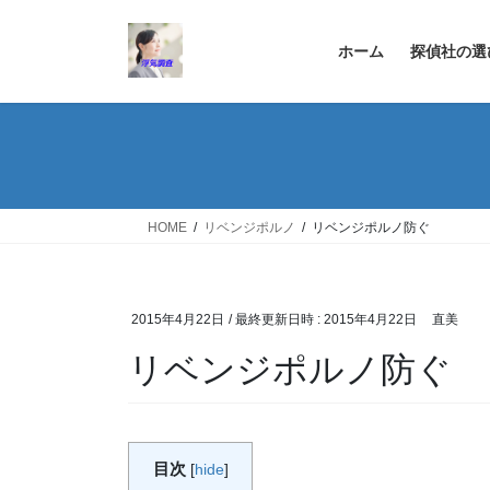
コ
ナ
ン
ビ
ホーム
探偵社の選
テ
ゲ
ン
ー
ツ
シ
へ
ョ
ス
ン
キ
に
ッ
移
HOME
リベンジポルノ
リベンジポルノ防ぐ
プ
動
2015年4月22日
/ 最終更新日時 :
2015年4月22日
直美
リベンジポルノ防ぐ
目次
[
hide
]