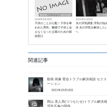
離婚後のトラブブル解決相談
夫の浮
2026年4月16日
2021年11月3日
子供のことが心配！子供を奪
夫の浮気調査 浮気の悩
われた男性、離婚で子供と会
決 夫の浮気を解決した
えなくなった父親のための探
へ
偵窓口
関連記事
動画 画像 脅迫トラブル解決相談 セク
ーション
2021年10月16日
岡山 美人局(つつもたせ)トラブル解決
浮気不倫の関係