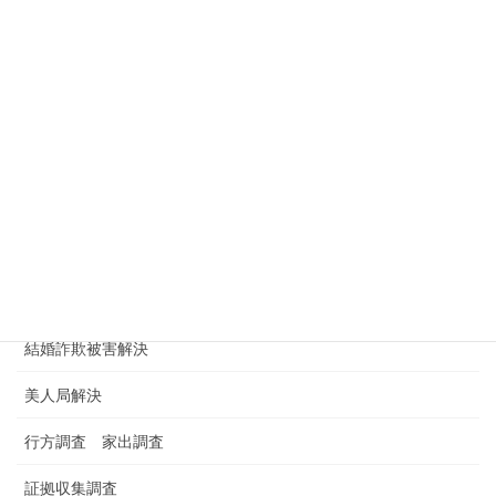
浮気チェック
浮気トラブル解決
浮気相手に慰謝料請求
浮気調査
浮気調査依頼
浮気調査料金 金額 費用
男女トラブル
結婚詐欺被害解決
美人局解決
行方調査 家出調査
証拠収集調査