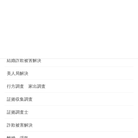
浮気調査
浮気調査依頼
浮気調査料金 金額 費用
男女トラブル
結婚詐欺被害解決
美人局解決
行方調査 家出調査
証拠収集調査
証拠調査士
詐欺被害解決