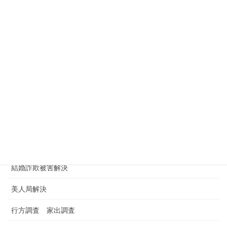
浮気チェック
浮気トラブル解決
浮気相手に慰謝料請求
浮気調査
浮気調査依頼
浮気調査料金 金額 費用
男女トラブル
結婚詐欺被害解決
美人局解決
行方調査 家出調査