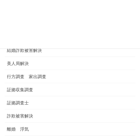
浮気調査依頼
浮気調査料金 金額 費用
男女トラブル
結婚詐欺被害解決
美人局解決
行方調査 家出調査
証拠収集調査
証拠調査士
詐欺被害解決
離婚 浮気