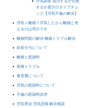
浮気調査 成功するか失敗
するか貴方のタイプチェ
ック【浮気不倫の解決】
浮気＝離婚？浮気したから離婚と考
えるのは早計です
離婚問題の解決 離婚トラブル解決
財産分与について
離婚と慰謝料
親権トラブル
養育費について
浮気の慰謝料について
不倫の慰謝料請求
浮気脅迫 浮気恐喝 解決相談