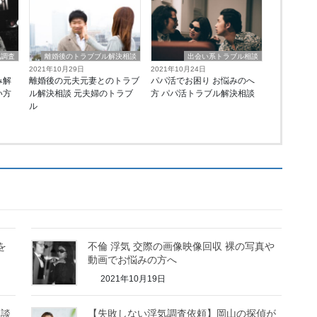
気調査
離婚後のトラブブル解決相談
出会い系トラブル相談
2021年10月29日
2021年10月24日
み解
離婚後の元夫元妻とのトラブ
パパ活でお困り お悩みのへ
い方
ル解決相談 元夫婦のトラブ
方 パパ活トラブル解決相談
ル
を
不倫 浮気 交際の画像映像回収 裸の写真や
動画でお悩みの方へ
2021年10月19日
相談
【失敗しない浮気調査依頼】岡山の探偵が