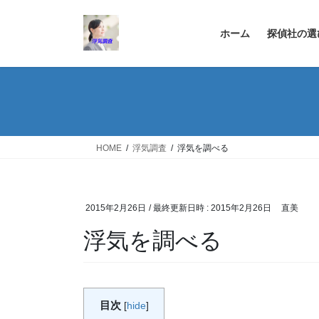
コ
ナ
ン
ビ
ホーム
探偵社の選
テ
ゲ
ン
ー
ツ
シ
へ
ョ
ス
ン
キ
に
ッ
移
HOME
浮気調査
浮気を調べる
プ
動
2015年2月26日
/ 最終更新日時 :
2015年2月26日
直美
浮気を調べる
目次
[
hide
]